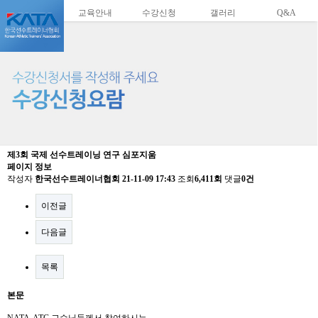
교육안내
수강신청
갤러리
Q&A
제3회 국제 선수트레이닝 연구 심포지움
페이지 정보
작성자
한국선수트레이너협회
21-11-09 17:43
조회
6,411회
댓글
0건
이전글
다음글
목록
본문