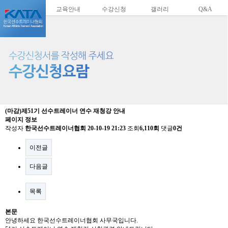
교육안내
수강신청
갤러리
Q&A
(마감)제51기 선수트레이너 연수 재청강 안내
페이지 정보
작성자
한국선수트레이너협회
20-10-19 21:23
조회
6,110회
댓글
0건
이전글
다음글
목록
본문
안녕하세요 한국선수트레이너협회 사무국입니다.