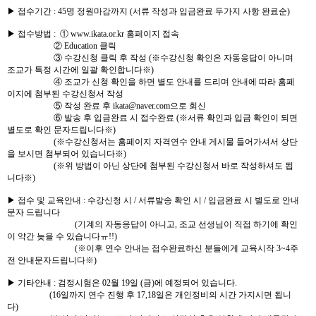
▶ 접수기간 : 45명 정원마감까지 (서류 작성과 입금완료 두가지 사항 완료순)
▶ 접수방법 : ①
www.ikata.or.kr
홈페이지 접속
② Education 클릭
③ 수강신청 클릭 후 작성 (※수강신청 확인은 자동응답이 아니며
조교가 특정 시간에 일괄 확인합니다※)
④ 조교가 신청 확인을 하면 별도 안내를 드리며 안내에 따라 홈페
이지에 첨부된 수강신청서 작성
⑤ 작성 완료 후
ikata@naver.com
으로 회신
⑥ 발송 후 입금완료 시 접수완료 (※서류 확인과 입금 확인이 되면
별도로 확인 문자드립니다※)
(※수강신청서는 홈페이지 자격연수 안내 게시물 들어가셔서 상단
을 보시면 첨부되어 있습니다※)
(※위 방법이 아닌 상단에 첨부된 수강신청서 바로 작성하셔도 됩
니다※)
▶ 접수 및 교육안내 : 수강신청 시 / 서류발송 확인 시 / 입금완료 시 별도로 안내
문자 드립니다
(기계의 자동응답이 아니고, 조교 선생님이 직접 하기에 확인
이 약간 늦을 수 있습니다ㅠ!!)
(※이후 연수 안내는 접수완료하신 분들에게 교육시작 3~4주
전 안내문자드립니다※)
▶ 기타안내 : 검정시험은 02월 19일 (금)에 예정되어 있습니다.
(16일까지 연수 진행 후 17,18일은 개인정비의 시간 가지시면 됩니
다)