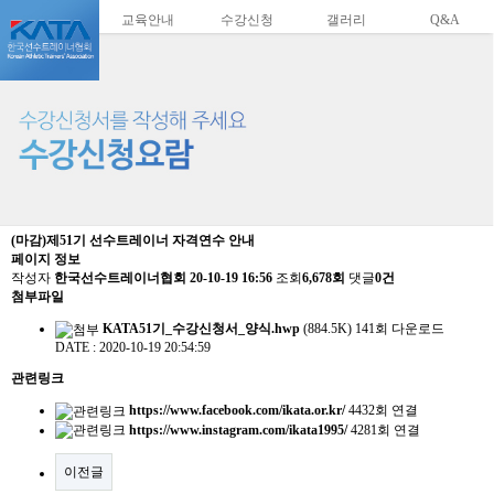
교육안내
수강신청
갤러리
Q&A
(마감)제51기 선수트레이너 자격연수 안내
페이지 정보
작성자
한국선수트레이너협회
20-10-19 16:56
조회
6,678회
댓글
0건
첨부파일
KATA51기_수강신청서_양식.hwp
(884.5K)
141회 다운로드
DATE : 2020-10-19 20:54:59
관련링크
https://www.facebook.com/ikata.or.kr/
4432회 연결
https://www.instagram.com/ikata1995/
4281회 연결
이전글